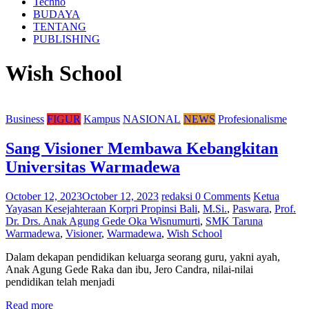
Techno
BUDAYA
TENTANG
PUBLISHING
Wish School
Business
FIGUR
Kampus
NASIONAL
NEWS
Profesionalisme
Sang Visioner Membawa Kebangkitan
Universitas Warmadewa
October 12, 2023
October 12, 2023
redaksi
0 Comments
Ketua
Yayasan Kesejahteraan Korpri Propinsi Bali
,
M.Si.
,
Paswara
,
Prof.
Dr. Drs. Anak Agung Gede Oka Wisnumurti
,
SMK Taruna
Warmadewa
,
Visioner
,
Warmadewa
,
Wish School
Dalam dekapan pendidikan keluarga seorang guru, yakni ayah,
Anak Agung Gede Raka dan ibu, Jero Candra, nilai-nilai
pendidikan telah menjadi
Read more