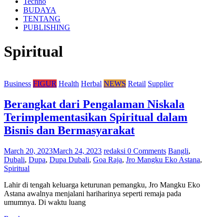
Techno
BUDAYA
TENTANG
PUBLISHING
Spiritual
Business
FIGUR
Health
Herbal
NEWS
Retail
Supplier
Berangkat dari Pengalaman Niskala
Terimplementasikan Spiritual dalam
Bisnis dan Bermasyarakat
March 20, 2023
March 24, 2023
redaksi
0 Comments
Bangli
,
Dubali
,
Dupa
,
Dupa Dubali
,
Goa Raja
,
Jro Mangku Eko Astana
,
Spiritual
Lahir di tengah keluarga keturunan pemangku, Jro Mangku Eko
Astana awalnya menjalani hariharinya seperti remaja pada
umumnya. Di waktu luang