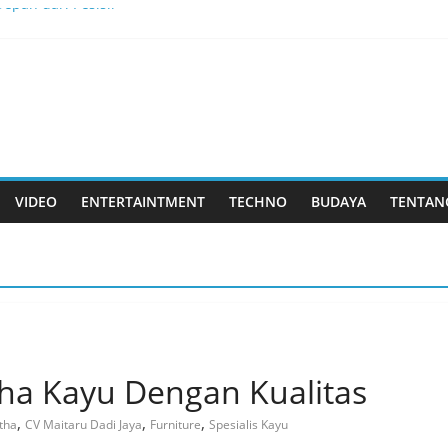
epan dari Pesisir
kkan Tantangan, dan Membangun Bisnis Peternakan yang Berkel
is Menjadi Masa Depan
lau Dewata
k Rasa yang Dicintai Banyak Orang
VIDEO
ENTERTAINTMENT
TECHNO
BUDAYA
TENTAN
ha Kayu Dengan Kualitas
,
,
,
tha
CV Maitaru Dadi Jaya
Furniture
Spesialis Kayu