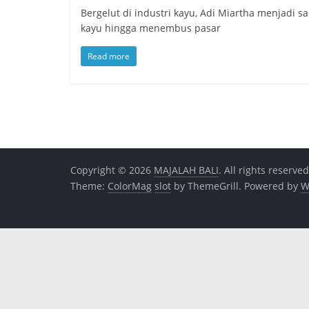
Bergelut di industri kayu, Adi Miartha menjadi
kayu hingga menembus pasar
Read more
Copyright © 2026
MAJALAH BALI
. All rights reserved
Theme:
ColorMag
slot
by ThemeGrill. Powered by
W