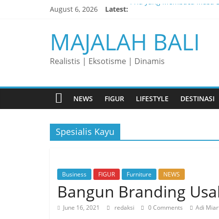
Pria yang Membaca Masa D
Skip
August 6, 2026
Latest:
to
Membaca Peluang, Menaklu
content
MAJALAH BALI
Lelaki yang Mengubah Gar
Matahari yang Lahir di Pu
Perjalanan Panjang di Bali
Realistis | Eksotisme | Dinamis
NEWS
FIGUR
LIFESTYLE
DESTINASI
Spesialis Kayu
Business
FIGUR
Furniture
NEWS
Bangun Branding Usa
June 16, 2021
redaksi
0 Comments
Adi Miar