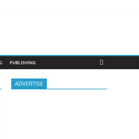
anjutan
G
PUBLISHING
ADVERTISE