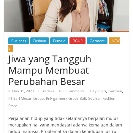
Business
Fashion
Female
FIGUR
Garment
NEW
S
Jiwa yang Tangguh
Mampu Membuat
Perubahan Besar
,
,
May 31, 2023
redaksi
0 Comments
Ayu Sari
Garmen
,
,
PT Sari Mesari Group
RnR garment Grosir Bali
SCL Bali Fashion
Store
Perjalanan hidup yang tidak selamanya berjalan mulus
merupakan hal yang mendasari adanya kemajuan dalam
hidup manusia. Problematika dalam kehidupan justru