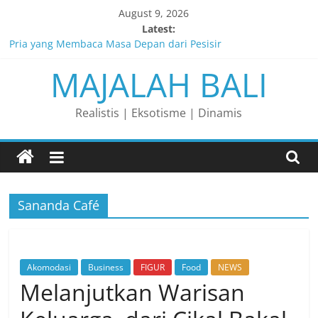
Skip
August 9, 2026
to
Latest:
content
Pria yang Membaca Masa Depan dari Pesisir
MAJALAH BALI
Membaca Peluang, Menaklukkan Tantangan, dan Membangun
Bisnis Peternakan yang Berkelanjutan
Lelaki yang Mengubah Garis Menjadi Masa Depan
Realistis | Eksotisme | Dinamis
Matahari yang Lahir di Pulau Dewata
Perjalanan Panjang di Balik Rasa yang Dicintai Banyak Orang
Sananda Café
Akomodasi
Business
FIGUR
Food
NEWS
Melanjutkan Warisan