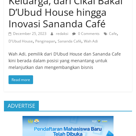
Keluarga, dari Cikal Bakal
D’Ubud House hingga
Inovasi Sananda Café
,
December 25, 2023
redaksi
0 Comments
Cafe
,
,
,
D’Ubud House
Penginapan
Sananda Café
Wah Adi
Wah Adi, pemilik dari D’Ubud House dan Sananda Cafe
kini berada dalam posisi yang menantang untuk
melanjutkan dan mengembangkan bisnis
Read more
ADVERTISE