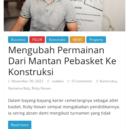
Business
FIGUR
Konstruksi
NEWS
Property
Mengubah Permainan
Dari Mantan Pebasket Ke
Konstruksi
,
November 30, 2023
redaksi
0 Comments
Konstruksi
,
Nartama Bali
Rizky Novan
Dalam bayang-bayang karier cemerlangnya sebagai atlet
basket, Rizky Novan sempat mengabaikan pendidikannya.
Ia sering absen demi mengikuti turnamen yang tidak
Read more