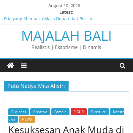
Skip
August 10, 2026
to
Latest:
content
Pria yang Membaca Masa Depan dari Pesisir
MAJALAH BALI
Membaca Peluang, Menaklukkan Tantangan, dan Membangun
Bisnis Peternakan yang Berkelanjutan
Lelaki yang Mengubah Garis Menjadi Masa Depan
Realistis | Eksotisme | Dinamis
Matahari yang Lahir di Pulau Dewata
Perjalanan Panjang di Balik Rasa yang Dicintai Banyak Orang
Putu Nadya Mita Afistri
Business
Creative
Female
FIGUR
Furniture
Konstr
uksi
NEWS
Kesuksesan Anak Muda di