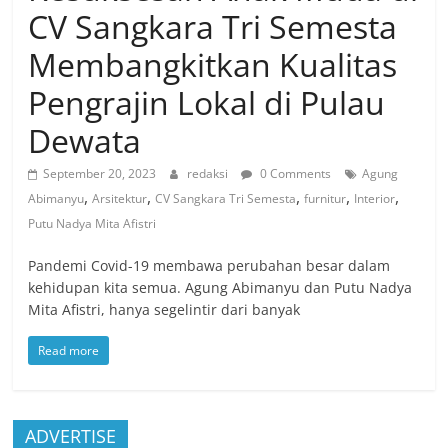
CV Sangkara Tri Semesta
Membangkitkan Kualitas
Pengrajin Lokal di Pulau
Dewata
September 20, 2023
redaksi
0 Comments
Agung
,
,
,
,
,
Abimanyu
Arsitektur
CV Sangkara Tri Semesta
furnitur
Interior
Putu Nadya Mita Afistri
Pandemi Covid-19 membawa perubahan besar dalam
kehidupan kita semua. Agung Abimanyu dan Putu Nadya
Mita Afistri, hanya segelintir dari banyak
Read more
ADVERTISE