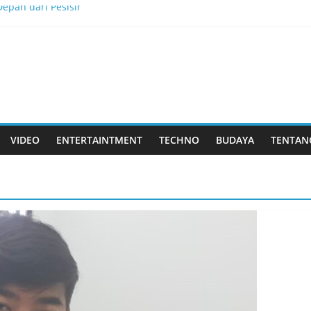
epan dari Pesisir
kkan Tantangan, dan Membangun Bisnis Peternakan yang Berkel
is Menjadi Masa Depan
lau Dewata
k Rasa yang Dicintai Banyak Orang
VIDEO
ENTERTAINTMENT
TECHNO
BUDAYA
TENTAN