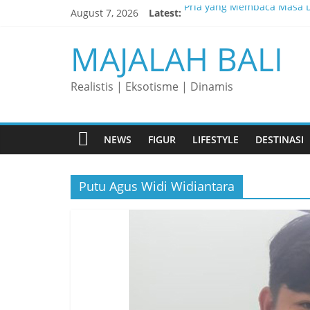
Skip
August 7, 2026
Latest:
Pria yang Membaca Masa D
to
content
Membaca Peluang, Menaklu
MAJALAH BALI
Lelaki yang Mengubah Gar
Matahari yang Lahir di Pu
Realistis | Eksotisme | Dinamis
Perjalanan Panjang di Bali
NEWS
FIGUR
LIFESTYLE
DESTINASI
Putu Agus Widi Widiantara