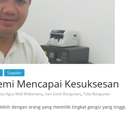
Supplier
demi Mencapai Kesuksesan
,
,
utu Agus Widi Widiantara
Sari Sasih Bangunan
Toko Bangunan
lebih dengan orang yang memiliki tingkat gengsi yang tinggi.