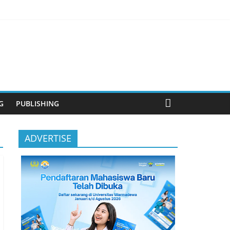
anjutan
G
PUBLISHING
ADVERTISE