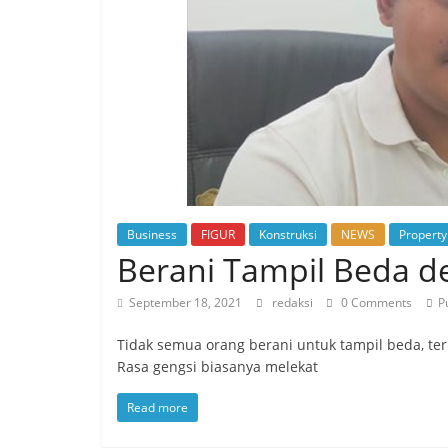
Business
FIGUR
Konstruksi
NEWS
Property
Berani Tampil Beda 
September 18, 2021
redaksi
0 Comments
P
Tidak semua orang berani untuk tampil beda, ter
Rasa gengsi biasanya melekat
Read more