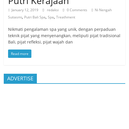
Putri Kerajaan
January 12, 2019
redaksi
0 Comments
Ni Nengah
,
,
,
Sutiasmi
Putri Bali Spa
Spa
Treathment
Nikmati pengalaman spa yang unik, dengan perpaduan
teknik pijat yang menyenangkan, meliputi pijat tradisional
Bali, pijat refleksi, pijat wajah dan
Read more
ADVERTISE