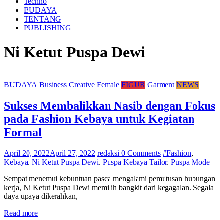
Techno
BUDAYA
TENTANG
PUBLISHING
Ni Ketut Puspa Dewi
BUDAYA
Business
Creative
Female
FIGUR
Garment
NEWS
Sukses Membalikkan Nasib dengan Fokus
pada Fashion Kebaya untuk Kegiatan
Formal
April 20, 2022
April 27, 2022
redaksi
0 Comments
#Fashion
,
Kebaya
,
Ni Ketut Puspa Dewi
,
Puspa Kebaya Tailor
,
Puspa Mode
Sempat menemui kebuntuan pasca mengalami pemutusan hubungan
kerja, Ni Ketut Puspa Dewi memilih bangkit dari kegagalan. Segala
daya upaya dikerahkan,
Read more