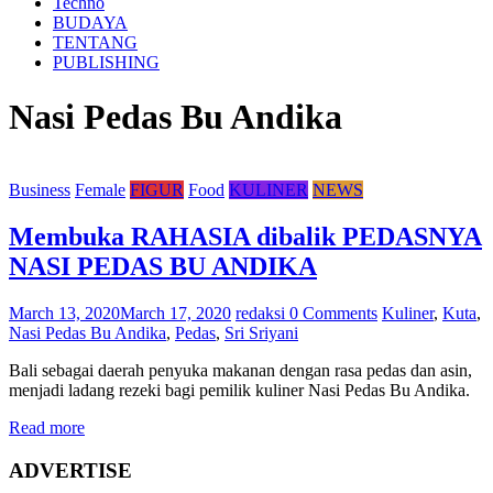
Techno
BUDAYA
TENTANG
PUBLISHING
Nasi Pedas Bu Andika
Business
Female
FIGUR
Food
KULINER
NEWS
Membuka RAHASIA dibalik PEDASNYA
NASI PEDAS BU ANDIKA
March 13, 2020
March 17, 2020
redaksi
0 Comments
Kuliner
,
Kuta
,
Nasi Pedas Bu Andika
,
Pedas
,
Sri Sriyani
Bali sebagai daerah penyuka makanan dengan rasa pedas dan asin,
menjadi ladang rezeki bagi pemilik kuliner Nasi Pedas Bu Andika.
Read more
ADVERTISE