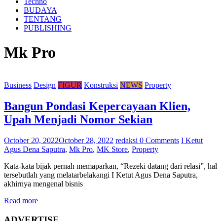
Techno
BUDAYA
TENTANG
PUBLISHING
Mk Pro
Business
Design
FIGUR
Konstruksi
NEWS
Property
Bangun Pondasi Kepercayaan Klien,
Upah Menjadi Nomor Sekian
October 20, 2022
October 28, 2022
redaksi
0 Comments
I Ketut
Agus Dena Saputra
,
Mk Pro
,
MK Store
,
Property
Kata-kata bijak pernah memaparkan, “Rezeki datang dari relasi”, hal
tersebutlah yang melatarbelakangi I Ketut Agus Dena Saputra,
akhirnya mengenal bisnis
Read more
ADVERTISE