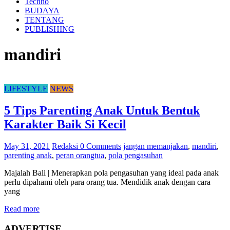
Techno
BUDAYA
TENTANG
PUBLISHING
mandiri
LIFESTYLE
NEWS
5 Tips Parenting Anak Untuk Bentuk
Karakter Baik Si Kecil
May 31, 2021
Redaksi
0 Comments
jangan memanjakan
,
mandiri
,
parenting anak
,
peran orangtua
,
pola pengasuhan
Majalah Bali | Menerapkan pola pengasuhan yang ideal pada anak
perlu dipahami oleh para orang tua. Mendidik anak dengan cara
yang
Read more
ADVERTISE