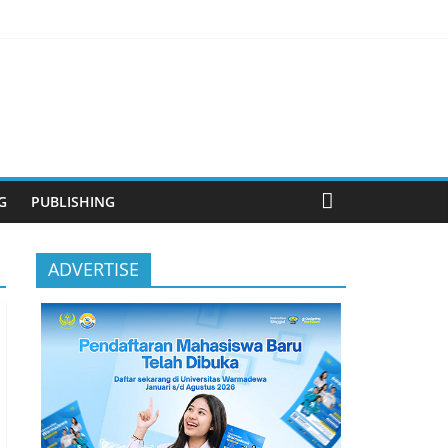
anjutan
G
PUBLISHING
ADVERTISE