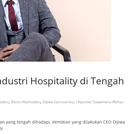
ustri Hospitality di Tengah
,
,
,
odasi
Bisnis Akomodasi
Dijiwa Sanctuaries
I Nyoman Suwamana Wahyu
 yang tengah dihadapi, demikian yang dilakukan CEO Dijiwa
Di