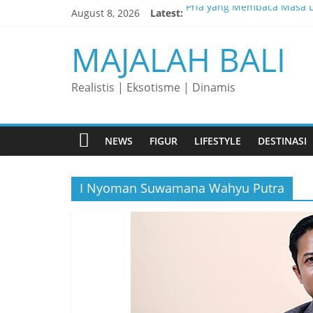
Skip
August 8, 2026
Latest:
Pria yang Membaca Masa D
to
content
Membaca Peluang, Menaklu
MAJALAH BALI
Lelaki yang Mengubah Gar
Matahari yang Lahir di Pu
Realistis | Eksotisme | Dinamis
Perjalanan Panjang di Bali
NEWS
FIGUR
LIFESTYLE
DESTINASI
I Nyoman Suwamana Wahyu Putra