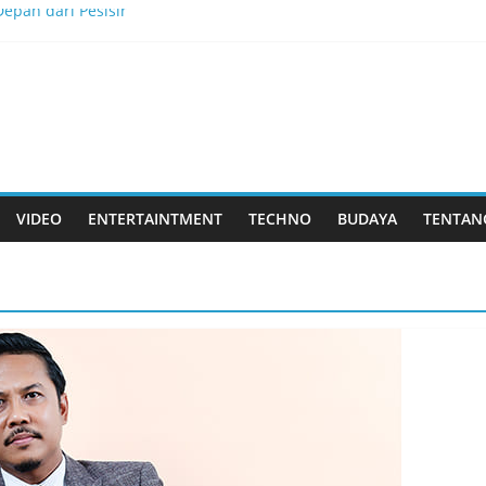
epan dari Pesisir
kkan Tantangan, dan Membangun Bisnis Peternakan yang Berkel
is Menjadi Masa Depan
lau Dewata
k Rasa yang Dicintai Banyak Orang
VIDEO
ENTERTAINTMENT
TECHNO
BUDAYA
TENTAN