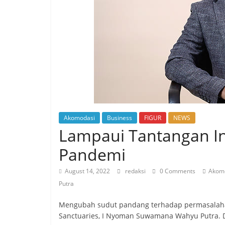
Akomodasi
Business
FIGUR
NEWS
Lampaui Tantangan Ind
Pandemi
August 14, 2022
redaksi
0 Comments
Akom
Putra
Mengubah sudut pandang terhadap permasalahan
Sanctuaries, I Nyoman Suwamana Wahyu Putra. 