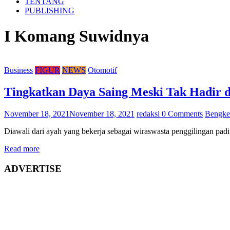
TENTANG
PUBLISHING
I Komang Suwidnya
Business
FIGUR
NEWS
Otomotif
Tingkatkan Daya Saing Meski Tak Hadir 
November 18, 2021
November 18, 2021
redaksi
0 Comments
Bengke
Diawali dari ayah yang bekerja sebagai wiraswasta penggilingan pa
Read more
ADVERTISE