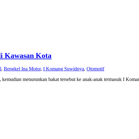
di Kawasan Kota
l
,
Bengkel Ina Motor
,
I Komang Suwidnya
,
Otomotif
di, kemudian menurunkan bakat tersebut ke anak-anak termasuk I Kom