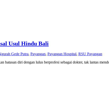
al Usul Hindu Bali
 Ngurah Gede Putra
,
Payangan
,
Payangan Hospital
,
RSU Payangan
batasan diri dengan lulus berprofesi sebagai dokter, tak lantas mend