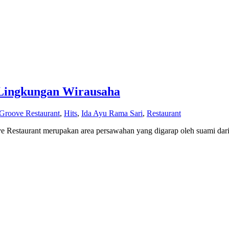
 Lingkungan Wirausaha
Groove Restaurant
,
Hits
,
Ida Ayu Rama Sari
,
Restaurant
ove Restaurant merupakan area persawahan yang digarap oleh suami dar