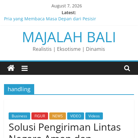
Skip
August 7, 2026
to
Latest:
content
Pria yang Membaca Masa Depan dari Pesisir
MAJALAH BALI
Membaca Peluang, Menaklukkan Tantangan, dan Membangun
Bisnis Peternakan yang Berkelanjutan
Lelaki yang Mengubah Garis Menjadi Masa Depan
Realistis | Eksotisme | Dinamis
Matahari yang Lahir di Pulau Dewata
Perjalanan Panjang di Balik Rasa yang Dicintai Banyak Orang
handling
Business
FIGUR
NEWS
VIDEO
Videos
Solusi Pengiriman Lintas