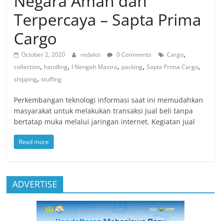
Negara Aman dan
Terpercaya – Sapta Prima
Cargo
,
October 2, 2020
redaksi
0 Comments
Cargo
,
,
,
,
,
collection
handling
I Nengah Mastra
packing
Sapta Prima Cargo
,
shipping
stuffing
Perkembangan teknologi informasi saat ini memudahkan
masyarakat untuk melakukan transaksi jual beli tanpa
bertatap muka melalui jaringan internet. Kegiatan jual
Read more
ADVERTISE