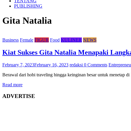
TENTANG
PUBLISHING
Gita Natalia
Business
Female
FIGUR
Food
KULINER
NEWS
Kiat Sukses Gita Natalia Menapaki Lang
February 7, 2023
February 16, 2023
redaksi
0 Comments
Entrepreneu
Berawal dari hobi traveling hingga keinginan besar untuk menetap di B
Read more
ADVERTISE