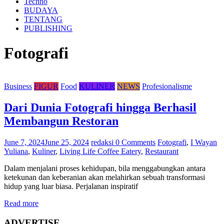
Techno
BUDAYA
TENTANG
PUBLISHING
Fotografi
Business
FIGUR
Food
KULINER
NEWS
Profesionalisme
Dari Dunia Fotografi hingga Berhasil
Membangun Restoran
June 7, 2024
June 25, 2024
redaksi
0 Comments
Fotografi
,
I Wayan
Yuliana
,
Kuliner
,
Living Life Coffee Eatery
,
Restaurant
Dalam menjalani proses kehidupan, bila menggabungkan antara
ketekunan dan keberanian akan melahirkan sebuah transformasi
hidup yang luar biasa. Perjalanan inspiratif
Read more
ADVERTISE