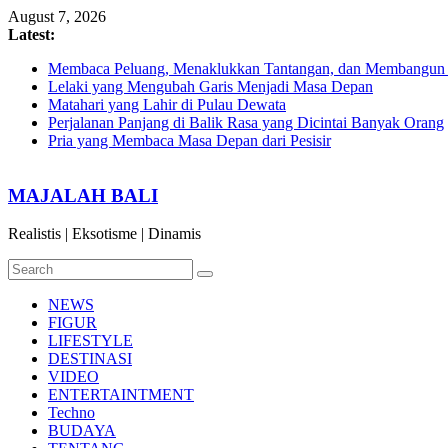
Skip
August 7, 2026
to
Latest:
content
Membaca Peluang, Menaklukkan Tantangan, dan Membangun Bi
Lelaki yang Mengubah Garis Menjadi Masa Depan
Matahari yang Lahir di Pulau Dewata
Perjalanan Panjang di Balik Rasa yang Dicintai Banyak Orang
Pria yang Membaca Masa Depan dari Pesisir
MAJALAH BALI
Realistis | Eksotisme | Dinamis
NEWS
FIGUR
LIFESTYLE
DESTINASI
VIDEO
ENTERTAINTMENT
Techno
BUDAYA