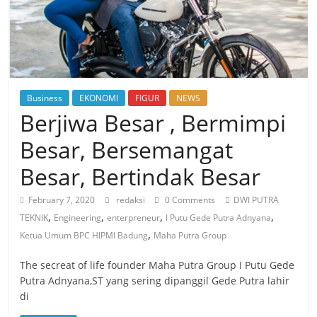
Business
EKONOMI
FIGUR
NEWS
Berjiwa Besar , Bermimpi
Besar, Bersemangat
Besar, Bertindak Besar
February 7, 2020
redaksi
0 Comments
DWI PUTRA
,
,
,
,
TEKNIK
Engineering
enterpreneur
I Putu Gede Putra Adnyana
,
Ketua Umum BPC HIPMI Badung
Maha Putra Group
The secreat of life founder Maha Putra Group I Putu Gede
Putra Adnyana,ST yang sering dipanggil Gede Putra lahir
di