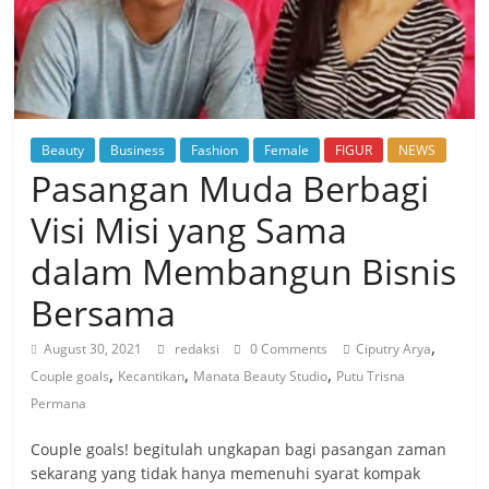
Beauty
Business
Fashion
Female
FIGUR
NEWS
Pasangan Muda Berbagi
Visi Misi yang Sama
dalam Membangun Bisnis
Bersama
,
August 30, 2021
redaksi
0 Comments
Ciputry Arya
,
,
,
Couple goals
Kecantikan
Manata Beauty Studio
Putu Trisna
Permana
Couple goals! begitulah ungkapan bagi pasangan zaman
sekarang yang tidak hanya memenuhi syarat kompak