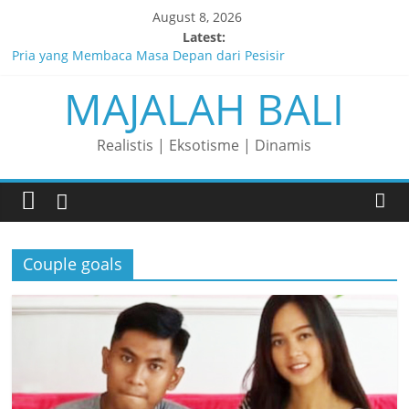
Skip
August 8, 2026
to
Latest:
content
Pria yang Membaca Masa Depan dari Pesisir
MAJALAH BALI
Membaca Peluang, Menaklukkan Tantangan, dan Membangun
Bisnis Peternakan yang Berkelanjutan
Lelaki yang Mengubah Garis Menjadi Masa Depan
Realistis | Eksotisme | Dinamis
Matahari yang Lahir di Pulau Dewata
Perjalanan Panjang di Balik Rasa yang Dicintai Banyak Orang
Couple goals