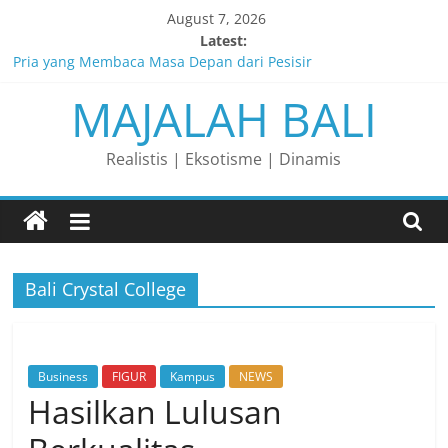
Skip
August 7, 2026
to
Latest:
content
Pria yang Membaca Masa Depan dari Pesisir
MAJALAH BALI
Membaca Peluang, Menaklukkan Tantangan, dan Membangun
Bisnis Peternakan yang Berkelanjutan
Lelaki yang Mengubah Garis Menjadi Masa Depan
Realistis | Eksotisme | Dinamis
Matahari yang Lahir di Pulau Dewata
Perjalanan Panjang di Balik Rasa yang Dicintai Banyak Orang
Bali Crystal College
Business
FIGUR
Kampus
NEWS
Hasilkan Lulusan