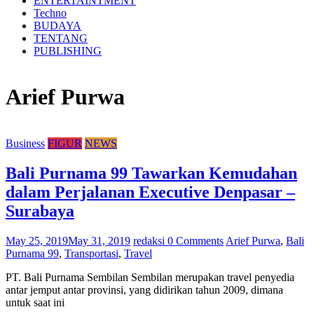
ENTERTAINTMENT
Techno
BUDAYA
TENTANG
PUBLISHING
Arief Purwa
Business
FIGUR
NEWS
Bali Purnama 99 Tawarkan Kemudahan
dalam Perjalanan Executive Denpasar –
Surabaya
May 25, 2019
May 31, 2019
redaksi
0 Comments
Arief Purwa
,
Bali
Purnama 99
,
Transportasi
,
Travel
PT. Bali Purnama Sembilan Sembilan merupakan travel penyedia
antar jemput antar provinsi, yang didirikan tahun 2009, dimana
untuk saat ini