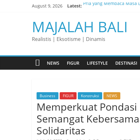
Skip
August 9, 2026
Latest:
Pria yang Membaca Masa D
to
content
Membaca Peluang, Menaklu
MAJALAH BALI
Lelaki yang Mengubah Gar
Matahari yang Lahir di Pu
Realistis | Eksotisme | Dinamis
Perjalanan Panjang di Bali
NEWS
FIGUR
LIFESTYLE
DESTINASI
Business
FIGUR
Konstruksi
NEWS
Memperkuat Pondasi B
Semangat Kebersama
Solidaritas