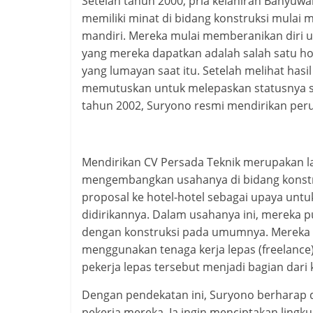
Setelah tahun 2000, pria kelahiran Banyuw
memiliki minat di bidang konstruksi mulai
mandiri. Mereka mulai memberanikan diri 
yang mereka dapatkan adalah salah satu hot
yang lumayan saat itu. Setelah melihat hasil
memutuskan untuk melepaskan statusnya se
tahun 2002, Suryono resmi mendirikan per
Mendirikan CV Persada Teknik merupakan l
mengembangkan usahanya di bidang konstr
proposal ke hotel-hotel sebagai upaya unt
didirikannya. Dalam usahanya ini, mereka p
dengan konstruksi pada umumnya. Mereka t
menggunakan tenaga kerja lepas (freelance)
pekerja lepas tersebut menjadi bagian dari 
Dengan pendekatan ini, Suryono berharap
pekerja mereka. Ia ingin menciptakan lingku