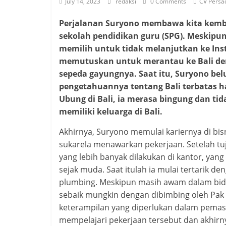
July 14, 2023
redaksi
0 Comments
CV Persa
Perjalanan Suryono membawa kita kembal
sekolah pendidikan guru (SPG). Meskipun
memilih untuk tidak melanjutkan ke Inst
memutuskan untuk merantau ke Bali den
sepeda gayungnya. Saat itu, Suryono bel
pengetahuannya tentang Bali terbatas ha
Ubung di Bali, ia merasa bingung dan tid
memiliki keluarga di Bali.
Akhirnya, Suryono memulai kariernya di bi
sukarela menawarkan pekerjaan. Setelah tu
yang lebih banyak dilakukan di kantor, yang
sejak muda. Saat itulah ia mulai tertarik 
plumbing. Meskipun masih awam dalam bi
sebaik mungkin dengan dibimbing oleh Pa
keterampilan yang diperlukan dalam pemas
mempelajari pekerjaan tersebut dan akhirny