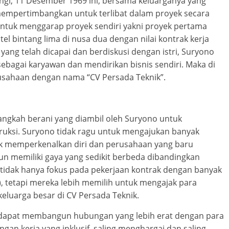
angi, 11 Desember 1969 ini, bersama keluarganya yang
 mempertimbangkan untuk terlibat dalam proyek secara
untuk menggarap proyek sendiri yakni proyek pertama
el bintang lima di nusa dua dengan nilai kontrak kerja
 yang telah dicapai dan berdiskusi dengan istri, Suryono
bagai karyawan dan mendirikan bisnis sendiri. Maka di
usahaan dengan nama “CV Persada Teknik”.
angkah berani yang diambil oleh Suryono untuk
uksi. Suryono tidak ragu untuk mengajukan banyak
uk memperkenalkan diri dan perusahaan yang baru
un memiliki gaya yang sedikit berbeda dibandingkan
idak hanya fokus pada pekerjaan kontrak dengan banyak
, tetapi mereka lebih memilih untuk mengajak para
keluarga besar di CV Persada Teknik.
 dapat membangun hubungan yang lebih erat dengan para
ngan kerja yang inklusif, saling menghargai dan saling