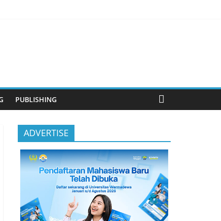
anjutan
G
PUBLISHING
ADVERTISE