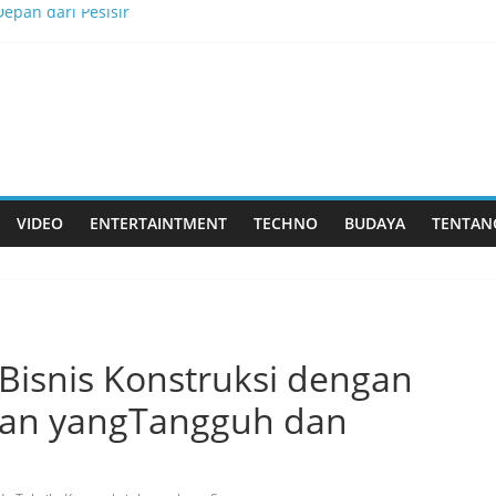
epan dari Pesisir
kkan Tantangan, dan Membangun Bisnis Peternakan yang Berkel
is Menjadi Masa Depan
lau Dewata
k Rasa yang Dicintai Banyak Orang
VIDEO
ENTERTAINTMENT
TECHNO
BUDAYA
TENTAN
isnis Konstruksi dengan
an yangTangguh dan