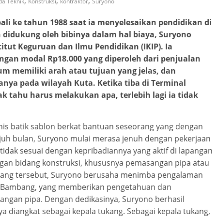
,
,
,
da Teknik
Konstruksi
kontraktor
Suryono
i ke tahun 1988 saat ia menyelesaikan pendidikan di
 didukung oleh bibinya dalam hal biaya, Suryono
itut Keguruan dan Ilmu Pendidikan (IKIP). Ia
gan modal Rp18.000 yang diperoleh dari penjualan
um memiliki arah atau tujuan yang jelas, dan
nya pada wilayah Kuta. Ketika tiba di Terminal
ak tahu harus melakukan apa, terlebih lagi ia tidak
snis batik sablon berkat bantuan seseorang yang dengan
juh bulan, Suryono mulai merasa jenuh dengan pekerjaan
 tidak sesuai dengan kepribadiannya yang aktif di lapangan
dengan bidang konstruksi, khususnya pemasangan pipa atau
dang tersebut, Suryono berusaha menimba pengalaman
k Bambang, yang memberikan pengetahuan dan
angan pipa. Dengan dedikasinya, Suryono berhasil
a diangkat sebagai kepala tukang. Sebagai kepala tukang,