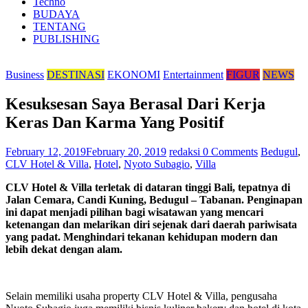
Techno
BUDAYA
TENTANG
PUBLISHING
Business
DESTINASI
EKONOMI
Entertainment
FIGUR
NEWS
Kesuksesan Saya Berasal Dari Kerja
Keras Dan Karma Yang Positif
February 12, 2019
February 20, 2019
redaksi
0 Comments
Bedugul
,
CLV Hotel & Villa
,
Hotel
,
Nyoto Subagio
,
Villa
CLV Hotel & Villa terletak di dataran tinggi Bali, tepatnya di
Jalan Cemara, Candi Kuning, Bedugul – Tabanan. Penginapan
ini dapat menjadi pilihan bagi wisatawan yang mencari
ketenangan dan melarikan diri sejenak dari daerah pariwisata
yang padat. Menghindari tekanan kehidupan modern dan
lebih dekat dengan alam.
Selain memiliki usaha property CLV Hotel & Villa, pengusaha