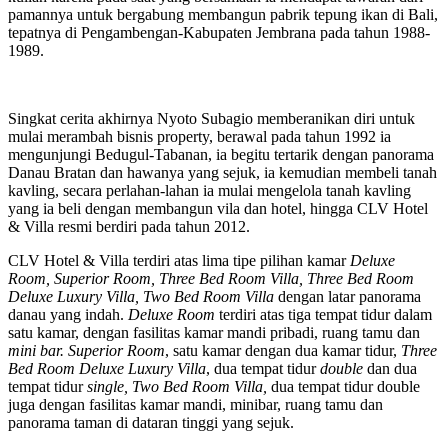
pamannya untuk bergabung membangun pabrik tepung ikan di Bali,
tepatnya di Pengambengan-Kabupaten Jembrana pada tahun 1988-
1989.
Singkat cerita akhirnya Nyoto Subagio memberanikan diri untuk
mulai merambah bisnis property, berawal pada tahun 1992 ia
mengunjungi Bedugul-Tabanan, ia begitu tertarik dengan panorama
Danau Bratan dan hawanya yang sejuk, ia kemudian membeli tanah
kavling, secara perlahan-lahan ia mulai mengelola tanah kavling
yang ia beli dengan membangun vila dan hotel, hingga CLV Hotel
& Villa resmi berdiri pada tahun 2012.
CLV Hotel & Villa terdiri atas lima tipe pilihan kamar
Deluxe
Room, Superior Room, Three Bed Room Villa, Three Bed Room
Deluxe Luxury Villa, Two Bed Room Villa
dengan latar panorama
danau yang indah.
Deluxe Room
terdiri atas tiga tempat tidur dalam
satu kamar, dengan fasilitas kamar mandi pribadi, ruang tamu dan
mini bar. Superior Room
, satu kamar dengan dua kamar tidur,
Three
Bed Room Deluxe Luxury Villa
, dua tempat tidur
double
dan dua
tempat tidur
single, Two Bed Room Villa,
dua tempat tidur double
juga dengan fasilitas kamar mandi, minibar, ruang tamu dan
panorama taman di dataran tinggi yang sejuk.