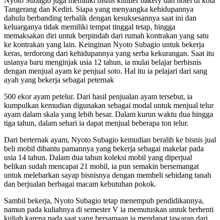
Nyoto Subagio juga memiliki bisnis kuliner bakery dan hotel di kota
Tangerang dan Kediri. Siapa yang menyangka kehidupannya
dahulu berbanding terbalik dengan kesuksesannya saat ini dan
keluarganya tidak memiliki tempat tinggal tetap, hingga
memaksakan diri untuk berpindah dari rumah kontrakan yang satu
ke kontrakan yang lain. Keinginan Nyoto Subagio untuk bekerja
keras, terdorong dari kehidupannya yang serba kekurangan. Saat itu
usianya baru menginjak usia 12 tahun, ia mulai belajar berbisnis
dengan menjual ayam ke penjual soto. Hal itu ia pelajari dari sang
ayah yang bekerja sebagai peternak
500 ekor ayam petelur. Dari hasil penjualan ayam tersebut, ia
kumpulkan kemudian digunakan sebagai modal untuk menjual telur
ayam dalam skala yang lebih besar. Dalam kurun waktu dua hingga
tiga tahun, dalam sehari ia dapat menjual beberapa ton telur.
Dari berternak ayam, Nyoto Subagio kemudian beralih ke bisnis jual
beli mobil dibantu pamannya yang bekerja sebagai makelar pada
usia 14 tahun. Dalam dua tahun koleksi mobil yang diperjual
belikan sudah mencapai 21 mobil, ia pun semakin bersemangat
untuk melebarkan sayap bisnisnya dengan membeli sebidang tanah
dan berjualan berbagai macam kebutuhan pokok.
Sambil bekerja, Nyoto Subagio tetap menempuh pendidikannya,
namun pada kuliahnya di semester V ia memutuskan untuk berhenti
kuliah karena pada saat yang bersamaan ia mendapat tawaran dari