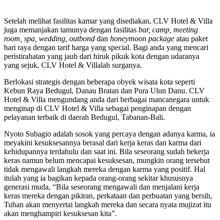
Setelah melihat fasilitas kamar yang disediakan, CLV Hotel & Villa
juga memanjakan tamunya dengan fasilitas
bar, camp, meeting
room, spa, wedding, outbond
dan
honeymoon package
atau paket
hari raya dengan tarif harga yang special. Bagi anda yang mencari
peristirahatan yang jauh dari hiruk pikuk kota dengan udaranya
yang sejuk, CLV Hotel & Villalah surganya.
Berlokasi strategis dengan beberapa obyek wisata kota seperti
Kebun Raya Bedugul, Danau Bratan dan Pura Ulun Danu. CLV
Hotel & Villa mengundang anda dari berbagai mancanegara untuk
menginap di CLV Hotel & Villa sebagai penginapan dengan
pelayanan terbaik di daerah Bedugul, Tabanan-Bali.
Nyoto Subagio adalah sosok yang percaya dengan adanya karma, ia
meyakini kesuksesannya berasal dari kerja keras dan karma dari
kehidupannya terdahulu dan saat ini. Bila seseorang sudah bekerja
keras namun belum mencapai kesuksesan, mungkin orang tersebut
tidak mengawali langkah mereka dengan karma yang positif. Hal
itulah yang ia bagikan kepada orang-orang sekitar khususnya
generasi muda, “Bila seseorang mengawali dan menjalani kerja
keras mereka dengan pikiran, perkataan dan perbuatan yang bersih,
Tuhan akan menyertai langkah mereka dan secara nyata mujizat itu
akan menghampiri kesuksesan kita”.