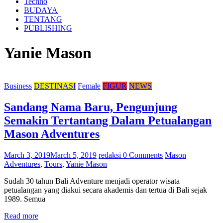
Techno
BUDAYA
TENTANG
PUBLISHING
Yanie Mason
Business
DESTINASI
Female
FIGUR
NEWS
Sandang Nama Baru, Pengunjung
Semakin Tertantang Dalam Petualangan
Mason Adventures
March 3, 2019
March 5, 2019
redaksi
0 Comments
Mason
Adventures
,
Tours
,
Yanie Mason
Sudah 30 tahun Bali Adventure menjadi operator wisata
petualangan yang diakui secara akademis dan tertua di Bali sejak
1989. Semua
Read more