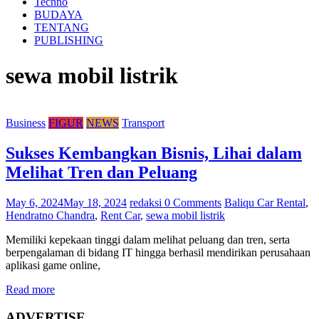
Techno
BUDAYA
TENTANG
PUBLISHING
sewa mobil listrik
Business
FIGUR
NEWS
Transport
Sukses Kembangkan Bisnis, Lihai dalam
Melihat Tren dan Peluang
May 6, 2024
May 18, 2024
redaksi
0 Comments
Baliqu Car Rental
,
Hendratno Chandra
,
Rent Car
,
sewa mobil listrik
Memiliki kepekaan tinggi dalam melihat peluang dan tren, serta
berpengalaman di bidang IT hingga berhasil mendirikan perusahaan
aplikasi game online,
Read more
ADVERTISE