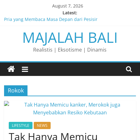
Skip
August 7, 2026
to
Latest:
content
Pria yang Membaca Masa Depan dari Pesisir
MAJALAH BALI
Membaca Peluang, Menaklukkan Tantangan, dan Membangun
Bisnis Peternakan yang Berkelanjutan
Lelaki yang Mengubah Garis Menjadi Masa Depan
Realistis | Eksotisme | Dinamis
Matahari yang Lahir di Pulau Dewata
Perjalanan Panjang di Balik Rasa yang Dicintai Banyak Orang
Rokok
LIFESTYLE
NEWS
Tak Hanya Memicu