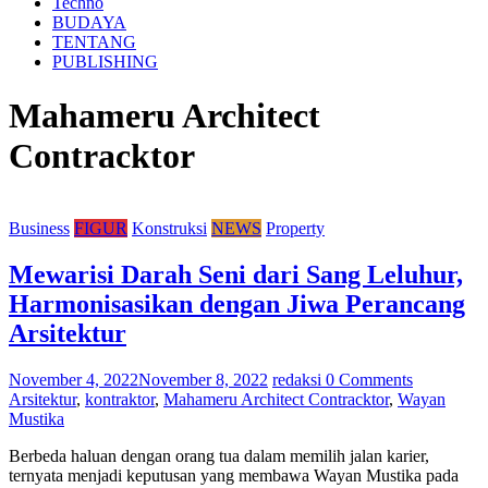
Techno
BUDAYA
TENTANG
PUBLISHING
Mahameru Architect
Contracktor
Business
FIGUR
Konstruksi
NEWS
Property
Mewarisi Darah Seni dari Sang Leluhur,
Harmonisasikan dengan Jiwa Perancang
Arsitektur
November 4, 2022
November 8, 2022
redaksi
0 Comments
Arsitektur
,
kontraktor
,
Mahameru Architect Contracktor
,
Wayan
Mustika
Berbeda haluan dengan orang tua dalam memilih jalan karier,
ternyata menjadi keputusan yang membawa Wayan Mustika pada