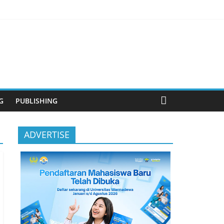
anjutan
G
PUBLISHING
ADVERTISE