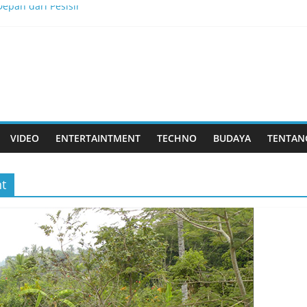
epan dari Pesisir
kkan Tantangan, dan Membangun Bisnis Peternakan yang Berkel
is Menjadi Masa Depan
lau Dewata
k Rasa yang Dicintai Banyak Orang
VIDEO
ENTERTAINTMENT
TECHNO
BUDAYA
TENTAN
t