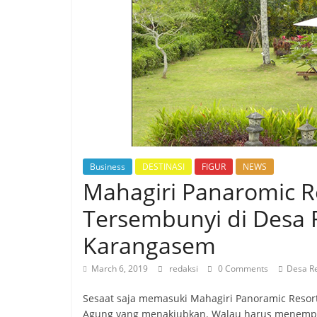
Business
DESTINASI
FIGUR
NEWS
Mahagiri Panaromic Re
Tersembunyi di Desa
Karangasem
March 6, 2019
redaksi
0 Comments
Desa R
Sesaat saja memasuki Mahagiri Panoramic Reso
Agung yang menakjubkan. Walau harus menemp