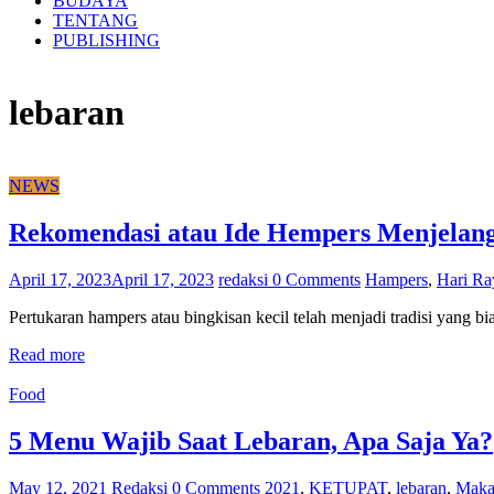
BUDAYA
TENTANG
PUBLISHING
lebaran
NEWS
Rekomendasi atau Ide Hempers Menjelan
April 17, 2023
April 17, 2023
redaksi
0 Comments
Hampers
,
Hari Ra
Pertukaran hampers atau bingkisan kecil telah menjadi tradisi yang 
Read more
Food
5 Menu Wajib Saat Lebaran, Apa Saja Ya?
May 12, 2021
Redaksi
0 Comments
2021
,
KETUPAT
,
lebaran
,
Maka