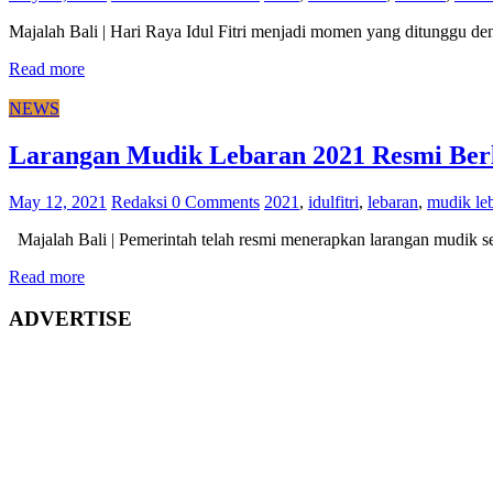
Majalah Bali | Hari Raya Idul Fitri menjadi momen yang ditunggu de
Read more
NEWS
Larangan Mudik Lebaran 2021 Resmi Berl
May 12, 2021
Redaksi
0 Comments
2021
,
idulfitri
,
lebaran
,
mudik le
Majalah Bali | Pemerintah telah resmi menerapkan larangan mudik s
Read more
ADVERTISE