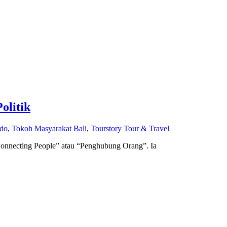
olitik
ndo
,
Tokoh Masyarakat Bali
,
Tourstory Tour & Travel
Connecting People” atau “Penghubung Orang”. Ia