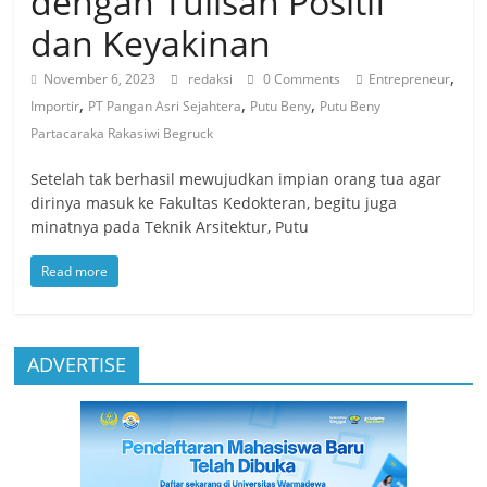
dengan Tulisan Positif
dan Keyakinan
,
November 6, 2023
redaksi
0 Comments
Entrepreneur
,
,
,
Importir
PT Pangan Asri Sejahtera
Putu Beny
Putu Beny
Partacaraka Rakasiwi Begruck
Setelah tak berhasil mewujudkan impian orang tua agar
dirinya masuk ke Fakultas Kedokteran, begitu juga
minatnya pada Teknik Arsitektur, Putu
Read more
ADVERTISE