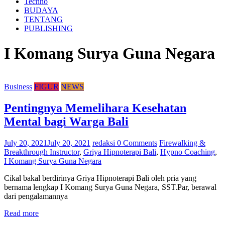
Techno
BUDAYA
TENTANG
PUBLISHING
I Komang Surya Guna Negara
Business
FIGUR
NEWS
Pentingnya Memelihara Kesehatan
Mental bagi Warga Bali
July 20, 2021
July 20, 2021
redaksi
0 Comments
Firewalking &
Breakthrough Instructor
,
Griya Hipnoterapi Bali
,
Hypno Coaching
,
I Komang Surya Guna Negara
Cikal bakal berdirinya Griya Hipnoterapi Bali oleh pria yang
bernama lengkap I Komang Surya Guna Negara, SST.Par, berawal
dari pengalamannya
Read more