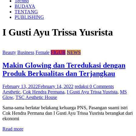
Techno
BUDAYA
TENTANG
PUBLISHING
I Gusti Ayu Trissa Yusrista
Beauty
Business
Female
FIGUR
NEWS
Makin Glowing dan Teredukasi dengan
Produk Berkualitas dan Terjangkau
February 13, 2022
February 14, 2022
redaksi
0 Comments
Aesthetic
,
Cok Hendra Permana
,
I Gusti Ayu Trissa Yusrista
,
MS
Glow
,
TSC Aesthetic House
Sama-sama berlatar belakang keluarga PNS, Pasangan suami istri
Cok Hendra Permana dan I Gusti Ayu Trissa Yusrista berangkat dari
ekonomi
Read more