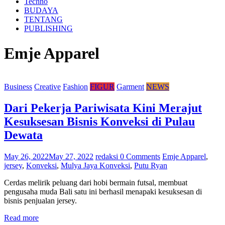
Techno
BUDAYA
TENTANG
PUBLISHING
Emje Apparel
Business
Creative
Fashion
FIGUR
Garment
NEWS
Dari Pekerja Pariwisata Kini Merajut
Kesuksesan Bisnis Konveksi di Pulau
Dewata
May 26, 2022
May 27, 2022
redaksi
0 Comments
Emje Apparel
,
jersey
,
Konveksi
,
Mulya Jaya Konveksi
,
Putu Ryan
Cerdas melirik peluang dari hobi bermain futsal, membuat
pengusaha muda Bali satu ini berhasil menapaki kesuksesan di
bisnis penjualan jersey.
Read more