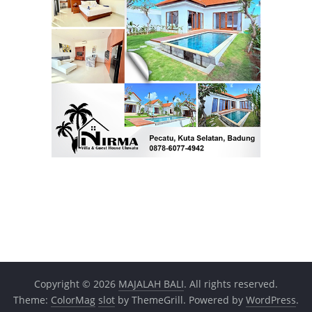
Copyright © 2026
MAJALAH BALI
. All rights reserved.
Theme:
ColorMag
slot
by ThemeGrill. Powered by
WordPress
.