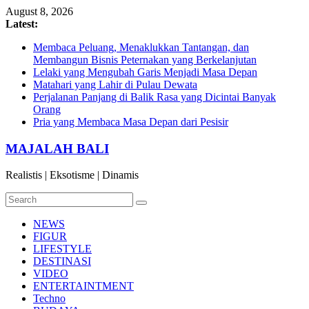
Skip
August 8, 2026
to
Latest:
content
Membaca Peluang, Menaklukkan Tantangan, dan
Membangun Bisnis Peternakan yang Berkelanjutan
Lelaki yang Mengubah Garis Menjadi Masa Depan
Matahari yang Lahir di Pulau Dewata
Perjalanan Panjang di Balik Rasa yang Dicintai Banyak
Orang
Pria yang Membaca Masa Depan dari Pesisir
MAJALAH BALI
Realistis | Eksotisme | Dinamis
NEWS
FIGUR
LIFESTYLE
DESTINASI
VIDEO
ENTERTAINTMENT
Techno