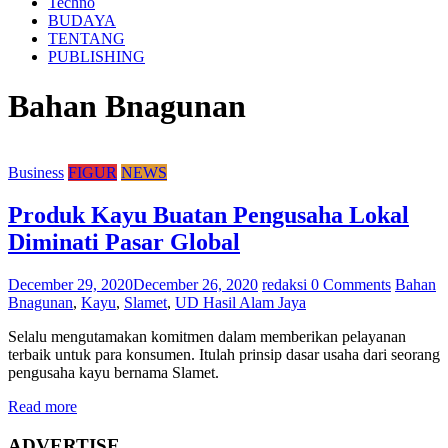
Techno
BUDAYA
TENTANG
PUBLISHING
Bahan Bnagunan
Business
FIGUR
NEWS
Produk Kayu Buatan Pengusaha Lokal
Diminati Pasar Global
December 29, 2020
December 26, 2020
redaksi
0 Comments
Bahan
Bnagunan
,
Kayu
,
Slamet
,
UD Hasil Alam Jaya
Selalu mengutamakan komitmen dalam memberikan pelayanan
terbaik untuk para konsumen. Itulah prinsip dasar usaha dari seorang
pengusaha kayu bernama Slamet.
Read more
ADVERTISE