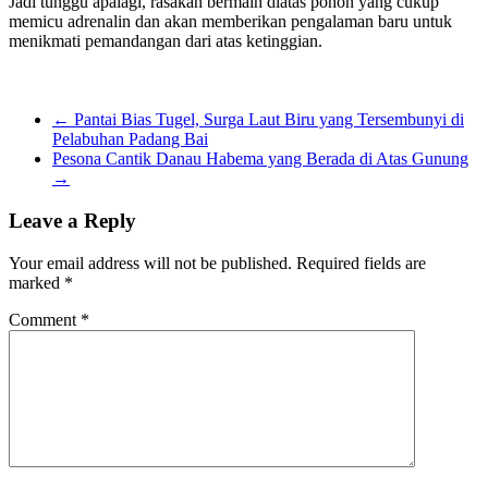
Jadi tunggu apalagi, rasakan bermain diatas pohon yang cukup
memicu adrenalin dan akan memberikan pengalaman baru untuk
menikmati pemandangan dari atas ketinggian.
←
Pantai Bias Tugel, Surga Laut Biru yang Tersembunyi di
Pelabuhan Padang Bai
Pesona Cantik Danau Habema yang Berada di Atas Gunung
→
Leave a Reply
Your email address will not be published.
Required fields are
marked
*
Comment
*