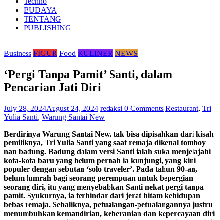
Techno
BUDAYA
TENTANG
PUBLISHING
Business
FIGUR
Food
KULINER
NEWS
‘Pergi Tanpa Pamit’ Santi, dalam
Pencarian Jati Diri
July 28, 2024
August 24, 2024
redaksi
0 Comments
Restaurant
,
Tri
Yulia Santi
,
Warung Santai New
Berdirinya Warung Santai New, tak bisa dipisahkan dari kisah
pemiliknya, Tri Yulia Santi yang saat remaja dikenal tomboy
nan badung. Badung dalam versi Santi ialah suka menjelajahi
kota-kota baru yang belum pernah ia kunjungi, yang kini
populer dengan sebutan ‘solo traveler’. Pada tahun 90-an,
belum lumrah bagi seorang perempuan untuk bepergian
seorang diri, itu yang menyebabkan Santi nekat pergi tanpa
pamit. Syukurnya, ia terhindar dari jerat hitam kehidupan
bebas remaja. Sebaliknya, petualangan-petualangannya justru
menumbuhkan kemandirian, keberanian dan kepercayaan diri