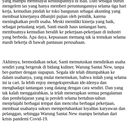
yang mampu membiayai kehidupannya di Bali. Dari sebagai buruh
mengelem tas yang hanya memberi peruntungannya selama tiga hari
kerja, kemudian pindah ke toko bangunan sebagai akunting yang
membuat kinerjanya dibanjiri pujian oleh pemilik, karena
meningkatkan profit usaha. Meski memiliki kinerja yang baik,
sebagai petualang sejati, Santi masih haus tantangan baru,
membuatnya kemudian beralih ke pekerjaan-pekerjaan di industri
yang berbeda. Apa daya, kepuasaan memang tak ia temukan selama
masih bekerja di bawah pantauan perusahaan.
Akhirnya, bermodalkan nekat, Santi memutuskan mendirikan usaha
sendiri yang bergerak di bidang kuliner, Warung Santai New, tanpa
ber-partner dengan siapapun. Segala ide telah ditumpahkan ke
dalam usahanya, yang mulai menemukan, bahwa inilah yang selama
ini ia cari. Ia lebih enjoy mengekspresikan ide-idenya dan
menghadapi tantangan yang datang dengan cara sendiri. Dan yang
tak kalah menggairahkan, ia telah menerapkan semua pengalaman
dan pembelajaran yang ia peroleh selama bertahun-tahun
menjelajahi berbagai tempat dan mencoba berbagai pekerjaan,
membuat usahanya sukses mempertahankan loyalitas karyawan dan
pelanggan, sehingga Warung Santai New mampu bertahan dari
krisis pandemi Covid-19.