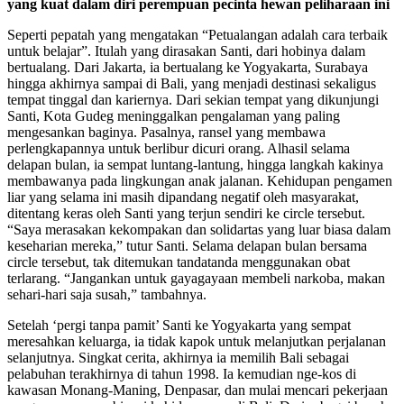
yang kuat dalam diri perempuan pecinta hewan peliharaan ini
Seperti pepatah yang mengatakan “Petualangan adalah cara terbaik
untuk belajar”. Itulah yang dirasakan Santi, dari hobinya dalam
bertualang. Dari Jakarta, ia bertualang ke Yogyakarta, Surabaya
hingga akhirnya sampai di Bali, yang menjadi destinasi sekaligus
tempat tinggal dan kariernya. Dari sekian tempat yang dikunjungi
Santi, Kota Gudeg meninggalkan pengalaman yang paling
mengesankan baginya. Pasalnya, ransel yang membawa
perlengkapannya untuk berlibur dicuri orang. Alhasil selama
delapan bulan, ia sempat luntang-lantung, hingga langkah kakinya
membawanya pada lingkungan anak jalanan. Kehidupan pengamen
liar yang selama ini masih dipandang negatif oleh masyarakat,
ditentang keras oleh Santi yang terjun sendiri ke circle tersebut.
“Saya merasakan kekompakan dan solidartas yang luar biasa dalam
keseharian mereka,” tutur Santi. Selama delapan bulan bersama
circle tersebut, tak ditemukan tandatanda menggunakan obat
terlarang. “Jangankan untuk gayagayaan membeli narkoba, makan
sehari-hari saja susah,” tambahnya.
Setelah ‘pergi tanpa pamit’ Santi ke Yogyakarta yang sempat
meresahkan keluarga, ia tidak kapok untuk melanjutkan perjalanan
selanjutnya. Singkat cerita, akhirnya ia memilih Bali sebagai
pelabuhan terakhirnya di tahun 1998. Ia kemudian nge-kos di
kawasan Monang-Maning, Denpasar, dan mulai mencari pekerjaan