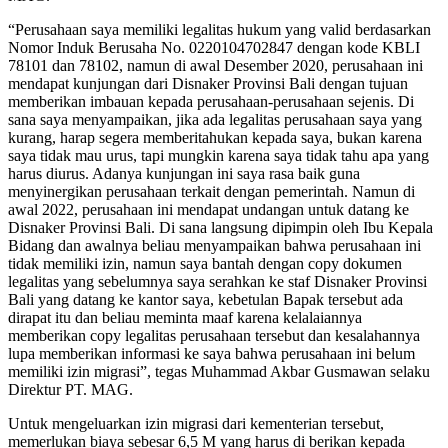
“Perusahaan saya memiliki legalitas hukum yang valid berdasarkan
Nomor Induk Berusaha No. 0220104702847 dengan kode KBLI
78101 dan 78102, namun di awal Desember 2020, perusahaan ini
mendapat kunjungan dari Disnaker Provinsi Bali dengan tujuan
memberikan imbauan kepada perusahaan-perusahaan sejenis. Di
sana saya menyampaikan, jika ada legalitas perusahaan saya yang
kurang, harap segera memberitahukan kepada saya, bukan karena
saya tidak mau urus, tapi mungkin karena saya tidak tahu apa yang
harus diurus. Adanya kunjungan ini saya rasa baik guna
menyinergikan perusahaan terkait dengan pemerintah. Namun di
awal 2022, perusahaan ini mendapat undangan untuk datang ke
Disnaker Provinsi Bali. Di sana langsung dipimpin oleh Ibu Kepala
Bidang dan awalnya beliau menyampaikan bahwa perusahaan ini
tidak memiliki izin, namun saya bantah dengan copy dokumen
legalitas yang sebelumnya saya serahkan ke staf Disnaker Provinsi
Bali yang datang ke kantor saya, kebetulan Bapak tersebut ada
dirapat itu dan beliau meminta maaf karena kelalaiannya
memberikan copy legalitas perusahaan tersebut dan kesalahannya
lupa memberikan informasi ke saya bahwa perusahaan ini belum
memiliki izin migrasi”, tegas Muhammad Akbar Gusmawan selaku
Direktur PT. MAG.
Untuk mengeluarkan izin migrasi dari kementerian tersebut,
memerlukan biaya sebesar 6,5 M yang harus di berikan kepada