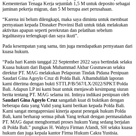
Kementerian Tenaga Kerja sejumlah 1,5 M untuk deposito sebagai
jaminan pekerja migran, dan 5 M berupa aset perusahaan.
“Karena ini belum dilengkapi, maka saya diminta untuk membuat
pernyataan kepada Disnaker Provinsi Bali untuk tidak melakukan
aktivitas apapun seperti perekrutan dan pelatihan sebelum
legalitasnya terlengkapi dan saya ikuti”.
Pada kesempatan yang sama, tim juga mendapatkan pernyataan dari
kuasa hukum.
“Pada hari Kamis tanggal 22 September 2022 saya bertindak selaku
Kuasa hukum dari Bapak Muhammad Akbar Gusmawan selaku
direktur PT. MAG melakukan Pelaporan Tindak Pidana Penipuan
Saudari Gina Agoylo Cruz di Polda Bali. Alhamdulilah laporan
kami diterima dengan bukti STTLP/B/567/LX/2022/SPKT/Polda
Bali. Adapun LP ini kami buat untuk menjawab kesimpang siuran
berita tentang PT. MAG selama ini. Intinya indikasi penipuan oleh
Saudari Gina Agoylo Cruz
sangatlah kuat di buktikan dengan
beberapa data yang Valid yang kami berikan kepada Polda Bali.
Kami sangat mengapresiasi kinerja aparat penegak hukum Polda
Bali, kami berharap semua pihak Yang terkait dengan permasalahan
PT. MAG dapat menghormati proses hukum Yang sedang berjalan
di Polda Bali.” pungkas H. Wahyu Firman Afandi, SH selaku kuasa
hukum dan juga kepala kantor Firma Hukum Cakra Yustisia.