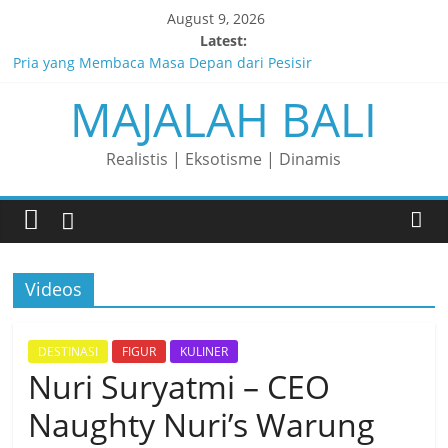
Skip
August 9, 2026
to
Latest:
content
Pria yang Membaca Masa Depan dari Pesisir
MAJALAH BALI
Membaca Peluang, Menaklukkan Tantangan, dan Membangun
Bisnis Peternakan yang Berkelanjutan
Lelaki yang Mengubah Garis Menjadi Masa Depan
Realistis | Eksotisme | Dinamis
Matahari yang Lahir di Pulau Dewata
Perjalanan Panjang di Balik Rasa yang Dicintai Banyak Orang
Videos
DESTINASI
FIGUR
KULINER
Nuri Suryatmi – CEO
Naughty Nuri’s Warung