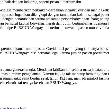
an baik dengan keluarga, seperti pesan almarhum ibu.
asa memberikan perbaikan-perbaikan infrastruktur dan meningkatkan 
m beroperasi. Juga akan dilengkapi dengan taman dan kolam, sebagai pen
i dengan penambahan sarana prasarana persembahyangan. Yang palin
lisan berhuruf kapital berwarna merah dan putih, bertambah asri deng
rujukan tipe B, RSUD Wangaya menerima perawatan pasien non covid dan
ember, kamar untuk pasien Covid terisi penuh yang tak hanya berasal d
ri RSUD Wangaya bisa bernafas lega, karena jumlah pasien positif me
erutama generasi muda. Mendapat kritikan ini, selama masa jabatan 
ja masih minim pengalaman. Namun ia juga tak menutup kemungkinan 
umah sakit yang berdiri sejak tahun 1921 ini, menjadi maskot fasili
leh seluruh staf tenaga kesehatan RSUD Wangaya.
alan Kebaya Bali