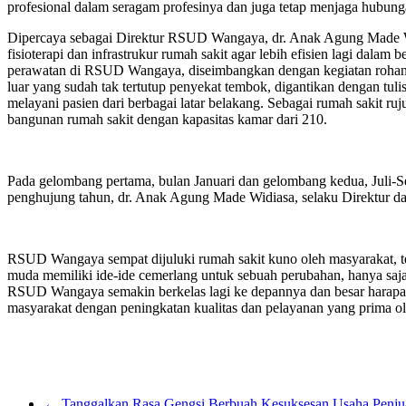
profesional dalam seragam profesinya dan juga tetap menjaga hubung
Dipercaya sebagai Direktur RSUD Wangaya, dr. Anak Agung Made Widi
fisioterapi dan infrastrukur rumah sakit agar lebih efisien lagi dala
perawatan di RSUD Wangaya, diseimbangkan dengan kegiatan rohan
luar yang sudah tak tertutup penyekat tembok, digantikan dengan tu
melayani pasien dari berbagai latar belakang. Sebagai rumah sakit 
bangunan rumah sakit dengan kapasitas kamar dari 210.
Pada gelombang pertama, bulan Januari dan gelombang kedua, Juli-Sept
penghujung tahun, dr. Anak Agung Made Widiasa, selaku Direktur da
RSUD Wangaya sempat dijuluki rumah sakit kuno oleh masyarakat, t
muda memiliki ide-ide cemerlang untuk sebuah perubahan, hanya sa
RSUD Wangaya semakin berkelas lagi ke depannya dan besar harapan r
masyarakat dengan peningkatan kualitas dan pelayanan yang prima o
←
Tanggalkan Rasa Gengsi Berbuah Kesuksesan Usaha Penju