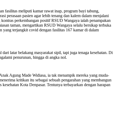
fasilitas meliputi kamar rawat inap, program bayi tabung,
etrasi perasaan pasien agar lebih tenang dan kalem dalam menjalani
g kontras perkembangan positif RSUD Wangaya ialah penampakan
an hiasan taman, mengartikan RSUD Wangaya selalu bersikap terbuka
 yang terjangkit covid dengan fasilitas 167 kamar di dalam
ari latar belakang masyarakat sipil, tapi juga tenaga kesehatan. Di
ngalami penurunan, hingga di angka nol.
dr. Anak Agung Made Widiasa, ia tak menampik mereka yang muda-
menerima kritikan itu sebagai sebuah pengarahan yang membangun
tas kesehatan Kota Denpasar. Tentunya terbayarkan dengan harapan