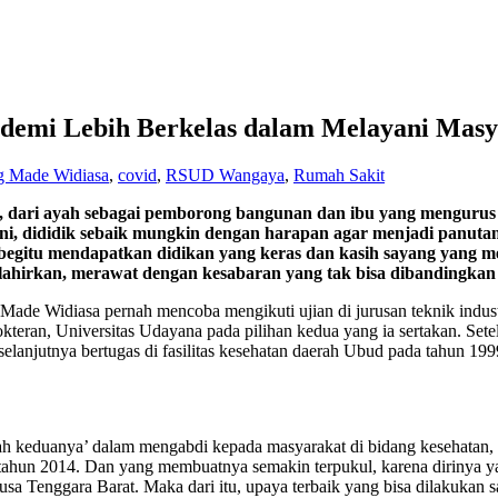
demi Lebih Berkelas dalam Melayani Masy
 Made Widiasa
,
covid
,
RSUD Wangaya
,
Rumah Sakit
, dari ayah sebagai pemborong bangunan dan ibu yang mengurus 
 ini, dididik sebaik mungkin dengan harapan agar menjadi panut
 begitu mendapatkan didikan yang keras dan kasih sayang yang me
elahirkan, merawat dengan kesabaran yang tak bisa dibandingkan 
ade Widiasa pernah mencoba mengikuti ujian di jurusan teknik industr
okteran, Universitas Udayana pada pilihan kedua yang ia sertakan. Se
elanjutnya bertugas di fasilitas kesehatan daerah Ubud pada tahun 19
keduanya’ dalam mengabdi kepada masyarakat di bidang kesehatan, se
da tahun 2014. Dan yang membuatnya semakin terpukul, karena dirinya
Nusa Tenggara Barat. Maka dari itu, upaya terbaik yang bisa dilakukan