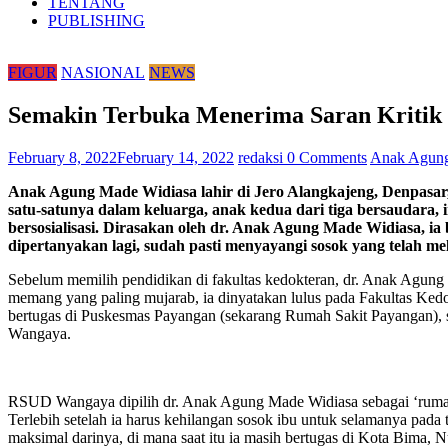
TENTANG
PUBLISHING
FIGUR
NASIONAL
NEWS
Semakin Terbuka Menerima Saran Kritik 
February 8, 2022
February 14, 2022
redaksi
0 Comments
Anak Agung
Anak Agung Made Widiasa lahir di Jero Alangkajeng, Denpasar
satu-satunya dalam keluarga, anak kedua dari tiga bersaudara,
bersosialisasi. Dirasakan oleh dr. Anak Agung Made Widiasa, ia
dipertanyakan lagi, sudah pasti menyayangi sosok yang telah m
Sebelum memilih pendidikan di fakultas kedokteran, dr. Anak Agung M
memang yang paling mujarab, ia dinyatakan lulus pada Fakultas Ked
bertugas di Puskesmas Payangan (sekarang Rumah Sakit Payangan), s
Wangaya.
RSUD Wangaya dipilih dr. Anak Agung Made Widiasa sebagai ‘rumah 
Terlebih setelah ia harus kehilangan sosok ibu untuk selamanya pa
maksimal darinya, di mana saat itu ia masih bertugas di Kota Bima, 