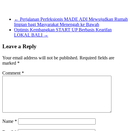
←
Perjalanan Perfeksionis MADE ADI Mewujudkan Rumah
Impian bagi Masyarakat Menengah ke Bawah
Optimis Kembangkan START UP Berbasis Kearifan
LOKAL BALI
→
Leave a Reply
Your email address will not be published.
Required fields are
marked
*
Comment
*
Name
*