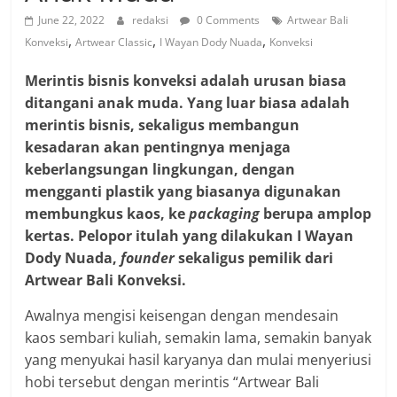
June 22, 2022
redaksi
0 Comments
Artwear Bali
,
,
,
Konveksi
Artwear Classic
I Wayan Dody Nuada
Konveksi
Merintis bisnis konveksi adalah urusan biasa
ditangani anak muda. Yang luar biasa adalah
merintis bisnis, sekaligus membangun
kesadaran akan pentingnya menjaga
keberlangsungan lingkungan, dengan
mengganti plastik yang biasanya digunakan
membungkus kaos, ke
packaging
berupa amplop
kertas. Pelopor itulah yang dilakukan I Wayan
Dody Nuada,
founder
sekaligus pemilik dari
Artwear Bali Konveksi.
Awalnya mengisi keisengan dengan mendesain
kaos sembari kuliah, semakin lama, semakin banyak
yang menyukai hasil karyanya dan mulai menyeriusi
hobi tersebut dengan merintis “Artwear Bali