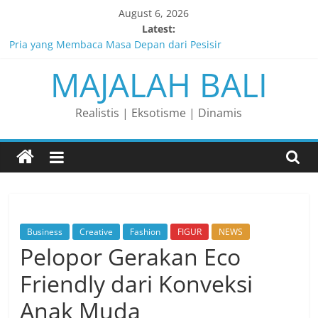
Skip
August 6, 2026
to
Latest:
content
Pria yang Membaca Masa Depan dari Pesisir
MAJALAH BALI
Membaca Peluang, Menaklukkan Tantangan, dan Membangun
Bisnis Peternakan yang Berkelanjutan
Lelaki yang Mengubah Garis Menjadi Masa Depan
Realistis | Eksotisme | Dinamis
Matahari yang Lahir di Pulau Dewata
Perjalanan Panjang di Balik Rasa yang Dicintai Banyak Orang
Business
Creative
Fashion
FIGUR
NEWS
Pelopor Gerakan Eco
Friendly dari Konveksi
Anak Muda