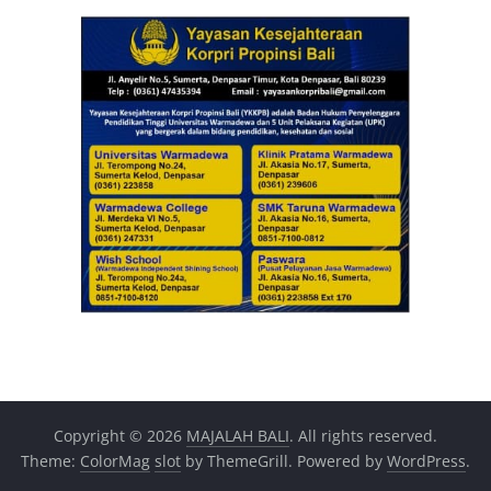
Copyright © 2026
MAJALAH BALI
. All rights reserved.
Theme:
ColorMag
slot
by ThemeGrill. Powered by
WordPress
.