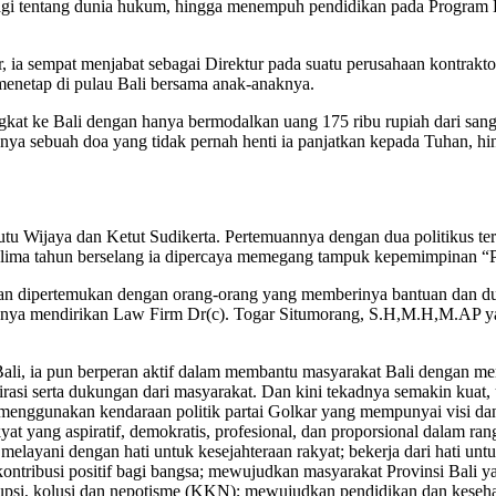
k lagi tentang dunia hukum, hingga menempuh pendidikan pada Program
 ia sempat menjabat sebagai Direktur pada suatu perusahaan kontraktor
enetap di pulau Bali bersama anak-anaknya.
gkat ke Bali dengan hanya bermodalkan uang 175 ribu rupiah dari sang
hanya sebuah doa yang tidak pernah henti ia panjatkan kepada Tuhan, h
tu Wijaya dan Ketut Sudikerta. Pertemuannya dengan dua politikus te
n lima tahun berselang ia dipercaya memegang tampuk kepemimpinan “
i dan dipertemukan dengan orang-orang yang memberinya bantuan dan du
satunya mendirikan Law Firm Dr(c). Togar Situmorang, S.H,M.H,M.AP y
ali, ia pun berperan aktif dalam membantu masyarakat Bali dengan m
spirasi serta dukungan dari masyarakat. Dan kini tekadnya semakin kua
menggunakan kendaraan politik partai Golkar yang mempunyai visi dan
 yang aspiratif, demokratis, profesional, dan proporsional dalam r
t; melayani dengan hati untuk kesejahteraan rakyat; bekerja dari hati
ntribusi positif bagi bangsa; mewujudkan masyarakat Provinsi Bali y
upsi, kolusi dan nepotisme (KKN); mewujudkan pendidikan dan keseh