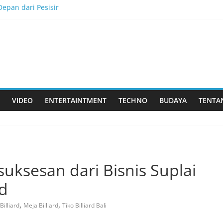
epan dari Pesisir
ukkan Tantangan, dan Membangun Bisnis Peternakan yang Berkel
is Menjadi Masa Depan
lau Dewata
k Rasa yang Dicintai Banyak Orang
VIDEO
ENTERTAINTMENT
TECHNO
BUDAYA
TENTA
uksesan dari Bisnis Suplai
rd
,
,
Billiard
Meja Billiard
Tiko Billiard Bali