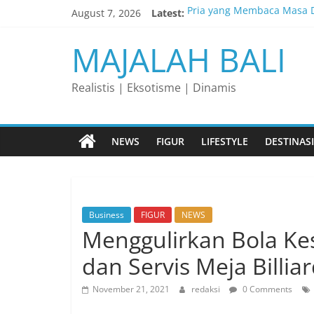
Skip
August 7, 2026
Latest:
Pria yang Membaca Masa D
to
content
Membaca Peluang, Menakl
MAJALAH BALI
Lelaki yang Mengubah Gar
Matahari yang Lahir di Pu
Realistis | Eksotisme | Dinamis
Perjalanan Panjang di Bali
NEWS
FIGUR
LIFESTYLE
DESTINASI
Business
FIGUR
NEWS
Menggulirkan Bola Kes
dan Servis Meja Billia
November 21, 2021
redaksi
0 Comments