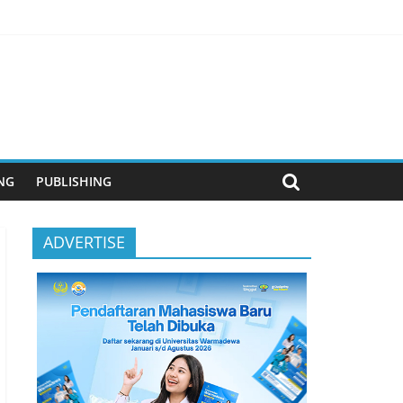
anjutan
NG
PUBLISHING
ADVERTISE