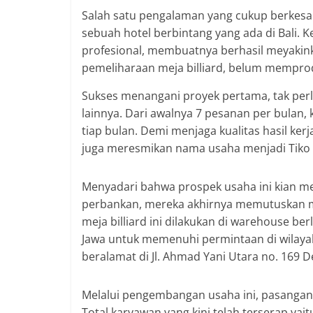
Salah satu pengalaman yang cukup berkesan
sebuah hotel berbintang yang ada di Bali
profesional, membuatnya berhasil meyakink
pemeliharaan meja billiard, belum memprodu
Sukses menangani proyek pertama, tak pe
lainnya. Dari awalnya 7 pesanan per bulan
tiap bulan. Demi menjaga kualitas hasil ke
juga meresmikan nama usaha menjadi Tiko Bil
Menyadari bahwa prospek usaha ini kian me
perbankan, mereka akhirnya memutuskan me
meja billiard ini dilakukan di warehouse b
Jawa untuk memenuhi permintaan di wilayah 
beralamat di Jl. Ahmad Yani Utara no. 169 
Melalui pengembangan usaha ini, pasangan
Total karyawan yang kini telah terserap yait