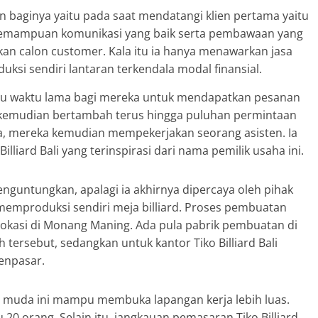
 baginya yaitu pada saat mendatangi klien pertama yaitu
. Kemampuan komunikasi yang baik serta pembawaan yang
an calon customer. Kala itu ia hanya menawarkan jasa
ksi sendiri lantaran terkendala modal finansial.
rlu waktu lama bagi mereka untuk mendapatkan pesanan
, kemudian bertambah terus hingga puluhan permintaan
rja, mereka kemudian mempekerjakan seorang asisten. Ia
liard Bali yang terinspirasi dari nama pemilik usaha ini.
nguntungkan, apalagi ia akhirnya dipercaya oleh pihak
mproduksi sendiri meja billiard. Proses pembuatan
erlokasi di Monang Maning. Ada pula pabrik pembuatan di
tersebut, sedangkan untuk kantor Tiko Billiard Bali
Denpasar.
 muda ini mampu membuka lapangan kerja lebih luas.
u 20 orang. Selain itu, jangkauan pemasaran Tiko Billiard