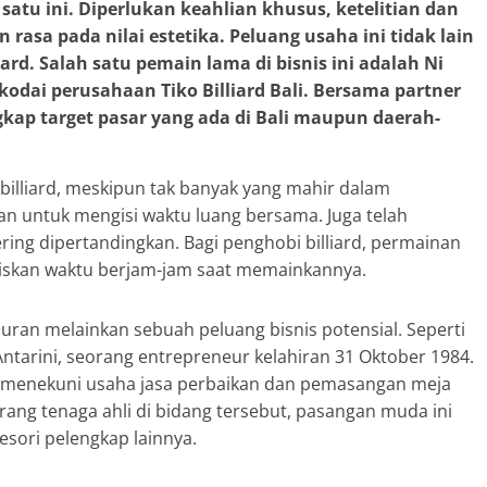
atu ini. Diperlukan keahlian khusus, ketelitian dan
 rasa pada nilai estetika. Peluang usaha ini tidak lain
iard. Salah satu pemain lama di bisnis ini adalah Ni
dai perusahaan Tiko Billiard Bali. Bersama partner
kap target pasar yang ada di Bali maupun daerah-
lliard, meskipun tak banyak yang mahir dalam
n untuk mengisi waktu luang bersama. Juga telah
ring dipertandingkan. Bagi penghobi billiard, permainan
abiskan waktu berjam-jam saat memainkannya.
iburan melainkan sebuah peluang bisnis potensial. Seperti
ntarini, seorang entrepreneur kelahiran 31 Oktober 1984.
i menekuni usaha jasa perbaikan dan pemasangan meja
rang tenaga ahli di bidang tersebut, pasangan muda ini
esori pelengkap lainnya.